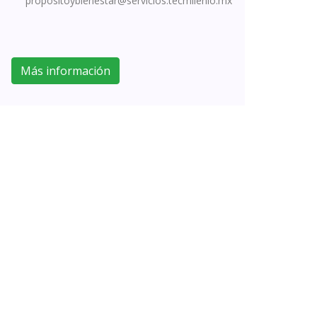
propositoybienestar@servicios.tecmilenio.mx
Más información