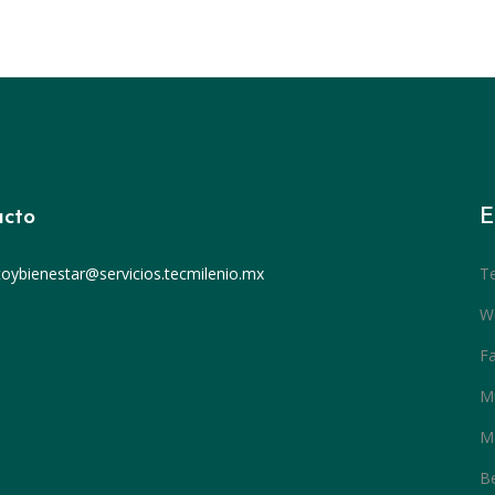
cto
E
toybienestar@servicios.tecmilenio.mx
T
We
Fa
M
Ma
Be