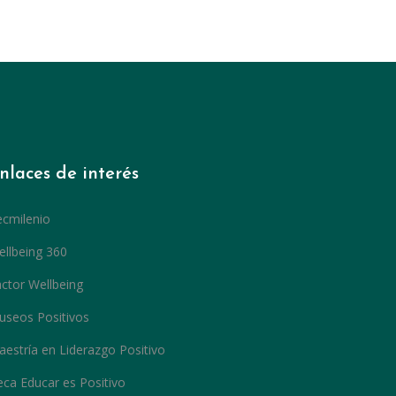
nlaces de interés
ecmilenio
llbeing 360
ctor Wellbeing
useos Positivos
estría en Liderazgo Positivo
ca Educar es Positivo