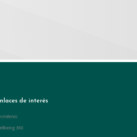
nlaces de interés
ecmilenio
llbeing 360