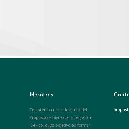
Nosotros
Conta
Tecmilenio creó el Instituto del
proposi
Propósito y Bienestar Integral en
México, cuyo objetivo es formar