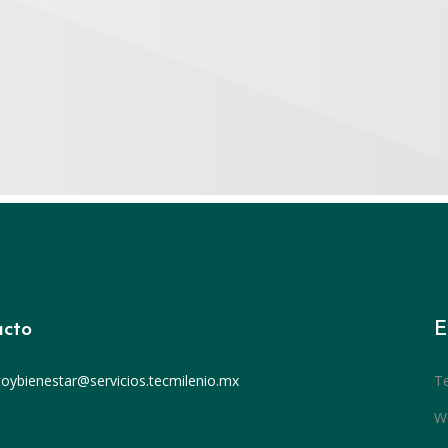
cto
E
toybienestar@servicios.tecmilenio.mx
T
We